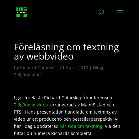
Föreläsning om textning
av webbvideo
by
Richard Gatarski
|
21 April, 2018
|
Blogg
,
Tillgänglighet
I går föreläste Richard Gatarski på konferensen
Tillgänglig video
, arrangerad av Malmö stad och
PTS. Hans presentation handlade om textning av
video ur ett producent- och beställarperspektiv. Vi
har i dag uppdaterad
vår sida om textning
. Via den
hittar du numera Richards kompletta