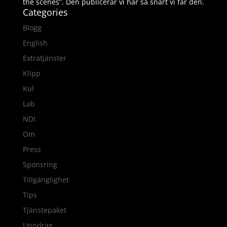
the scenes”. Den publicerar vi här så snart vi får den.
Categories
Blogg
English
Extratjänster
Klipp
Kul
Lab
NDI
Om
Press
Sponsring
Tillgänglighet
Tips
Tjänstepaket
Uppdrag