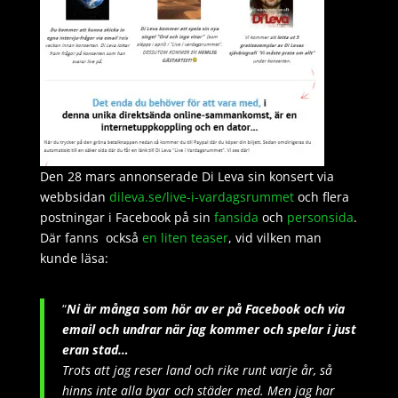
Den 28 mars annonserade Di Leva sin konsert via
webbsidan
dileva.se/live-i-vardagsrummet
och flera
postningar i Facebook på sin
fansida
och
personsida
.
Där fanns också
en liten teaser
, vid vilken man
kunde läsa:
“
Ni är många som hör av er på Facebook och via
email och undrar när jag kommer och spelar i just
eran stad…
Trots att jag reser land och rike runt varje år, så
hinns inte alla byar och städer med. Men jag har