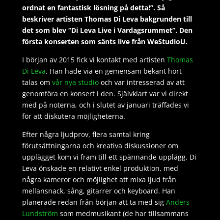
ordnat en fantastisk lösning på detta!”. Så
beskriver artisten Thomas Di Leva bakgrunden till
det som blev “Di Leva Live i Vardagsrummet”. Den
första konserten som sänts live från WeStudioU.
I början av 2015 fick vi kontakt med artisten
Thomas
Di Leva
. Han hade via en gemensam bekant hört
talas om
vår nya studio
och var intresserad av att
genomföra en konsert i den. Självklart var vi direkt
med på noterna, och i slutet av januari träffades vi
för att diskutera möjligheterna.
Efter några ljudprov, flera samtal kring
förutsättningarna och kreativa diskussioner om
upplägget kom vi fram till ett spännande upplägg. Di
Leva önskade en relativt enkel produktion, med
några kameror och möjlighet att mixa ljud från
mellansnack, sång, gitarrer och keyboard. Han
planerade redan från början att ta med sig
Anders
Lundström
som medmusikant (de har tillsammans