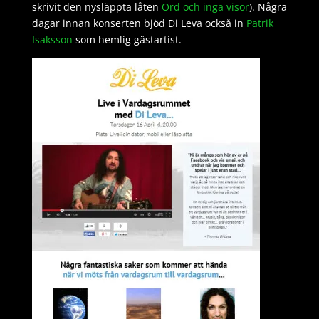
skrivit den nysläppta låten
Ord och inga visor
). Några
dagar innan konserten bjöd Di Leva också in
Patrik
Isaksson
som hemlig gästartist.