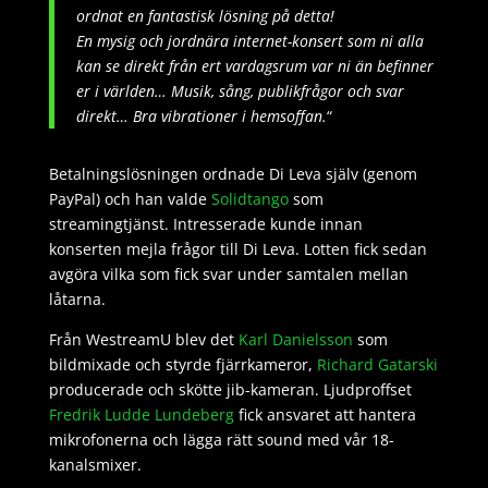
ordnat en fantastisk lösning på detta!
En mysig och jordnära internet-konsert som ni alla
kan se direkt från ert vardagsrum var ni än befinner
er i världen… Musik, sång, publikfrågor och svar
direkt… Bra vibrationer i hemsoffan.
“
Betalningslösningen ordnade Di Leva själv (genom
PayPal) och han valde
Solidtango
som
streamingtjänst. Intresserade kunde innan
konserten mejla frågor till Di Leva. Lotten fick sedan
avgöra vilka som fick svar under samtalen mellan
låtarna.
Från WestreamU blev det
Karl Danielsson
som
bildmixade och styrde fjärrkameror,
Richard Gatarski
producerade och skötte jib-kameran. Ljudproffset
Fredrik Ludde Lundeberg
fick ansvaret att hantera
mikrofonerna och lägga rätt sound med vår 18-
kanalsmixer.